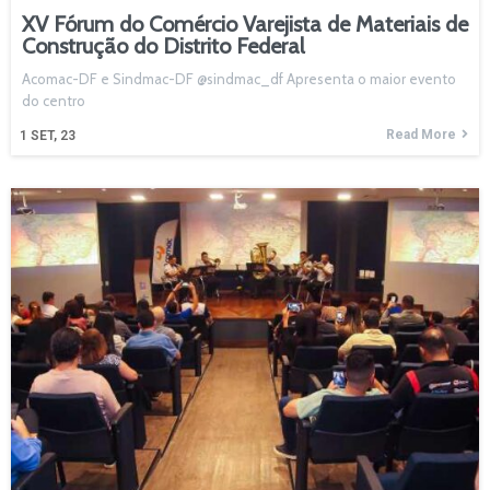
XV Fórum do Comércio Varejista de Materiais de
Construção do Distrito Federal
Acomac-DF e Sindmac-DF @sindmac_df Apresenta o maior evento
do centro
Read More
1
SET, 23