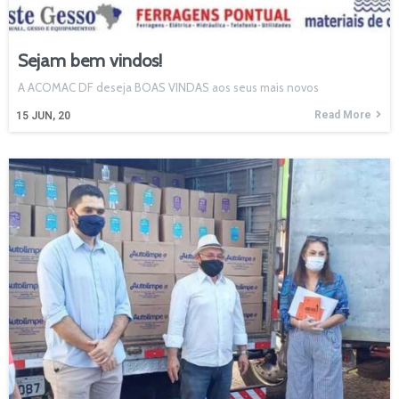
Sejam bem vindos!
A ACOMAC DF deseja BOAS VINDAS aos seus mais novos
Read More
15
JUN, 20