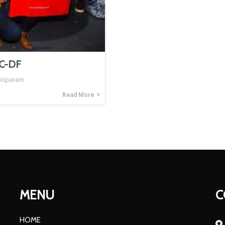
C-DF
iciparam
Read More
MENU
C
HOME